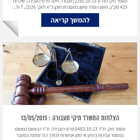
מספר תיק: תת"ע 2191-10-13 תעבורה חיפה פרטי העבירה: שיכרות
425 מק"ג, הושג הסדר טיעון במסגרתו תוקן כ"א לתק' 26(2), 7 ח'...
להמשך קריאה
הצלחות המשרד תיקי תעבורה : 13/05/2015
מספר תיק: ת"ד 6483-10-13 פרטי העבירה: ת"ד הנאשם הואשם
במספר עבירות ביניהן אי מתן אפשרות להולך רגל שחצה במעבר