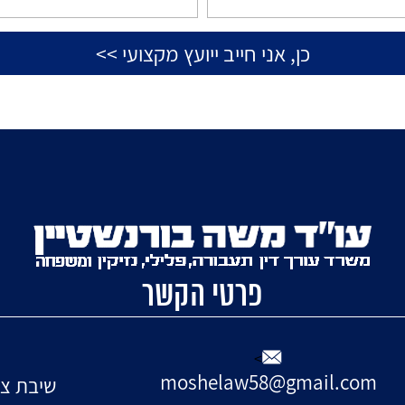
ות המשרד תיקי
הצלחות המשרד ת
25/02/201
תעבורה : 24/03/2015
מספר תיק: תת"ע 5603-08-13
מספר תיק: תת
ה חיפה פרטי העבירה:
תעבורה חיפה פרטי העב
מהירות מהירות 106 קמ"ש במקום
שיכרות 425 מק"ג, 
ש בדרך עירונית, נגזרו עליו
טיעון במסגרתו תוקן כ"א
פרטי הקשר
1 ח'...
26(2), 7 ח'...
המשך קריאה
להמשך קריאה
>
moshelaw58@gmail.com
שיבת ציון 21, 