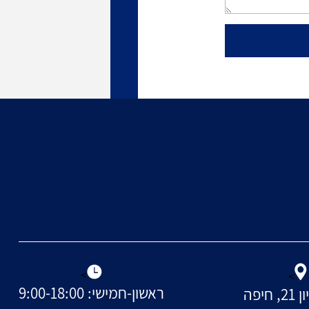
יקי
הצלחות המשרד תיקי
תעבורה : 13/05/2015
"ע 2191-10-13
מספר תיק: ת"ד 6483-10-13 פרטי
ירה:
העבירה: ת"ד הנאשם הואשם
הושג הסדר
במספר עבירות ביניהן אי מתן
 לתק'
אפשרות להולך רגל שחצה במעבר
להשלים את...
להמשך קריאה
>
>
ראשון-חמישי: 9:00-18:00
חיפה