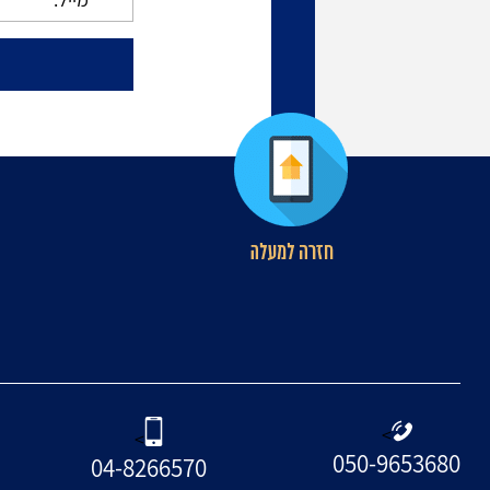
הצלחות המשרד תיקי
הצלח
תעבורה : 11/02/2015
תעבורה : 5
מספר תיק: תת"ע 4959-04-12
תעבורה חיפה פרטי העבירה: ת.ד -
תעבור
אי מתן זכות קדימה הנאשם הואשם
במספר עבירות ביניהן אי מתן...
70 קמ"
להמשך קריאה
ל
>
>
050-9653680
04-8266570