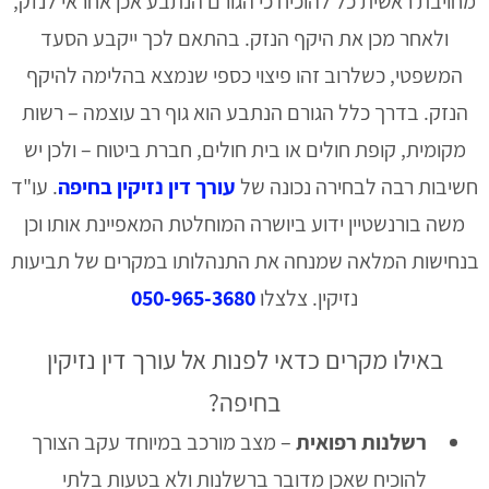
מחויבת ראשית כל להוכיח כי הגורם הנתבע אכן אחראי לנזק,
ולאחר מכן את היקף הנזק. בהתאם לכך ייקבע הסעד
המשפטי, כשלרוב זהו פיצוי כספי שנמצא בהלימה להיקף
הנזק. בדרך כלל הגורם הנתבע הוא גוף רב עוצמה – רשות
מקומית, קופת חולים או בית חולים, חברת ביטוח – ולכן יש
חשיבות רבה לבחירה נכונה של
עורך דין נזיקין בחיפה
. עו"ד
משה בורנשטיין ידוע ביושרה המוחלטת המאפיינת אותו וכן
בנחישות המלאה שמנחה את התנהלותו במקרים של תביעות
נזיקין. צלצלו
050-965-3680
באילו מקרים כדאי לפנות אל עורך דין נזיקין
בחיפה?
רשלנות רפואית
– מצב מורכב במיוחד עקב הצורך
להוכיח שאכן מדובר ברשלנות ולא בטעות בלתי