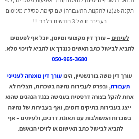
הנהיגה לשנתיים ימים) לנהיגה תחת השפעות משכרים (לפי
תקנה 26(2) לתקנות התעבורה) שם קיימת פסילת מינימום
בעבירה זו של 3 חודשים בלבד !!!
לעיתים
– עורך דין מקצועי ומיומן, יוכל אף לפעמים
להביא לביטול כתב האשים כנגדך או להביא לזיכוי מלא
.
050-965-3680
עורך דין משה בורנשטיין, הינו
עורך דין מומחה לענייני
תעבורה
, ובפרט לעבירות נהיגה בשכרות, הצליח לא
אחת להקל בצורה דרסטית בענישה כנגד הנהגים שהוא
ייצג בעבירות בתיקים דומים, ואף בעבירות של נהיגה
בשכרות המשולבות עם תאונת דרכים, ולעיתים – אף
להביא לביטול כתב האישום או לזיכוי הנאשם.