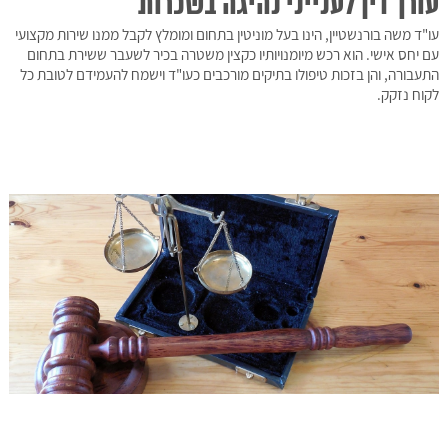
עורך דין לענייני נהיגה בשכרות
עו"ד משה בורנשטיין, הינו בעל מוניטין בתחום ומומלץ לקבל ממנו שירות מקצועי
עם יחס אישי. הוא רכש מיומנויותיו כקצין משטרה בכיר לשעבר ששירת בתחום
התעבורה, והן בזכות טיפולו בתיקים מורכבים כעו"ד וישמח להעמידם לטובת כל
לקוח נזקק.