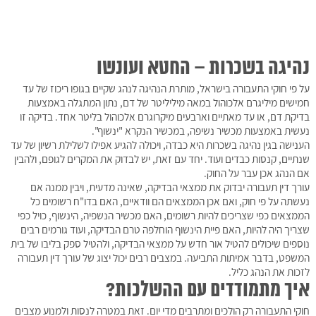
נהיגה בשכרות – החטא ועונשו
על פי חוקי התעבורה בישראל, מותרת הנהיגה לנהג שקיים בגופו ריכוז של עד
חמישים מיליגרם אלכוהול במאה מיליליטר של דם, נתון המתגלה באמצעות
בדיקת דם, או עד מאתיים וארבעים מיקרוגרם אלכוהול בליטר אחד. בדיקה זו
נעשית באמצעות מכשיר נשיפה, במכשיר הנקרא "ינשוף".
הענישה בגין נהיגה בשכרות היא כבדה, ויכולה להגיע אפילו לשלילת רשיון של עד
שנתיים, קנסות כבדים ועוד. יחד עם זאת, יש לבדוק את המקרים לגופם, ולהבין
אם הנהג אכן עבר על החוק.
עורך דין תעבורה יבדוק את ממצאי הבדיקה, שאינה מדעית, ויבין ממנה אם
נעשתה על פי חוק, ואם אכן הממצאים הם וודאיים, האם בדו"ח רשומים כל
הממצאים כפי שצריכים להיות רשומים, האם מכשיר הנשפיה, הינשוף, כויל כפי
שצריך היה להיות, האם פיית הינשוף הוחלפה טרם הבדיקה, ועוד גורמים רבים
נוספים שיכולים להטיל אור חדש על ממצאי הבדיקה, ולהטיל ספק בליבו של בית
המשפט, בדבר אמיתות התביעה. במצבים רבים יכול יצוג של עורך דין תעבורה
לזכות את הנהג כליל.
איך מתמודדים עם ההשלכות?
חוקי התעבורה רק הולכים ומתרבים מדי יום. זאת במטרה לנסות ולמנוע מצבים