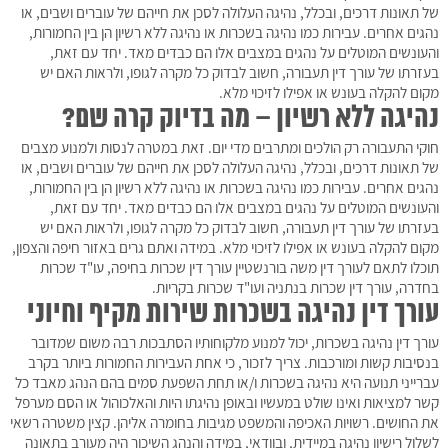
של תאונות דרכים, ובכלל, נהיגה העלולה לסכן את חייהם של עוברים ושבים, או
נהגים אחרים. עבירות כמו נהיגה בשכרות או נהיגה ללא רשיון הן בין החמורות,
והעונשים המוטלים על נהגים במצבים אלו הם כבדים מאד. יחד עם זאת,
בעזרתו של עורך דין תעבורה, חשוב לבדוק כל מקרה לגופו, ולראות האם יש
מקום להקלה בעונש או אפילו לזיכוי מלא.
נהיגה ללא רשיון – מה בדיוק קרה שם?
חוקי התעבורה רק הולכים ומתרבים מדי יום. זאת במטרה לנסות ולמנוע מצבים
של תאונות דרכים, ובכלל, נהיגה העלולה לסכן את חייהם של עוברים ושבים, או
נהגים אחרים. עבירות כמו נהיגה בשכרות או נהיגה ללא רשיון הן בין החמורות,
והעונשים המוטלים על נהגים במצבים אלו הם כבדים מאד. יחד עם זאת,
בעזרתו של עורך דין תעבורה, חשוב לבדוק כל מקרה לגופו, ולראות האם יש
מקום להקלה בעונש או אפילו לזיכוי מלא. במידה ואתם גרים באזור חיפה והצפון,
תוכלו לתאם לעורך דין משה בורנשטיין עורך דין שכרות בחיפה, עו"ד שכרות
בחדרה, עורך דין שכרות בנתניה ועו"ד שכרות בקריות.
עורך דין נהיגה בשכרות שירות מקיף וחיוני
עורך דין נהיגה בשכרות, יכול למנוע מלקוחותיו הסתבכות רבה משום שמדובר
בנסיבות קשות ומורכבות. צריך לזכור, כי אחת העבירות החמורות ביותר בקרב
עברייני תנועה היא נהיגה בשכרות ו/או תחת השפעת סמים בהם הנהג מאבד כל
קשר למציאות ואינו שולט במעשיו ובאופן נהיגתו היות והאלכוהול או הסם מערפל
את החושים. רשויות האכיפה והמשפט מגיבות בחומרה אליהן. קצין משטרה רשאי
לשלול רישיון נהיגה במיידית, ובוודאי, במידה והנהג השיכור היה מעורב בתאונה