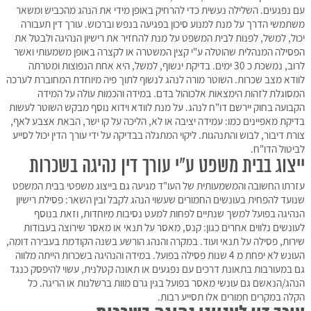
עם נפגעים. השלילה נעשית כדי להרחיק באופן מידי את הנהג מהכביש ומשאר
משתמשי הדרך על מנת למנוע סיכון בפגיעה בנפש וברכוש. עורך דין תעבורה
יכול, למשל, לפנות לבית המשפט על מנת להחזיר את רישיון הנהיגה ולבטל את
הפסילה המנהלית שהוטלה ע"י קצין המשטרה או לקצרה באופן משמעותי ואשר
לרוב, נמשכת כ 30 ימים. בדיקת ינשוף, למשל, היא אחת הנפוצות ומטרתה
לוודא מצב שכרות. השוטר מורה לנהג לנשוף לתוך פיה מיוחדת המחוברת לערכה
המסוגלת לזהות הימצאות אלכוהול בדם. במידה והכמות עולה על המידה
הקבועה בחוק יירשם דו"ח לנהג. על מנת לוודא וידוא נוסף מבקש השוטר לעשות
בדיקת מאפיינים כמו: עמידה יציבה או לא, הליכה על קו ישר, הבאת אצבע לאף,
צורת דיבור, לבוש והתנהגות. ליקוי המתגלה בבדיקה על ידי עורך הדין יכול לסייע
לביטול הדו"ח.
ייצוג בבית משפט ע"י עורך דין נהיגה בשכרות
עזרתו החשובה והמשמעותית של העו"ד מגיעה גם בייצוג משפטי בבית המשפט
שנועד להפחית בעונשים החמורים שעשוי הנהג לקבל ובין השאר: פסילת רישיון
הנהיגה בפועל למשך שנתיים לפחות למעט נסיבות מיוחדות, וזאת בנוסף
לעונשים נלווים אחרים כגון: קנס, מאסר על תנאי או מאסר שירוצה בעבודות
שירות, פסילה על תנאי ועוד. במקרה והנהג הורשע בשנה הקודמת בעבירה דומה,
העונש לא יפחת מ 4 שנות פסילה בפועל. במידה והנהיגה בשכרות הייתה מלווה
גם במעורבות בתאונת דרכים עם נפגעים או תאונה קטלנית, עשוי להיפסק כנגד
הנהג/הנאשם גם עונשי מאסר בפועל בגין גרם מוות ברשלנות או הריגה. כל
הקלה במקרים חמורים אלו תסייע רבות.